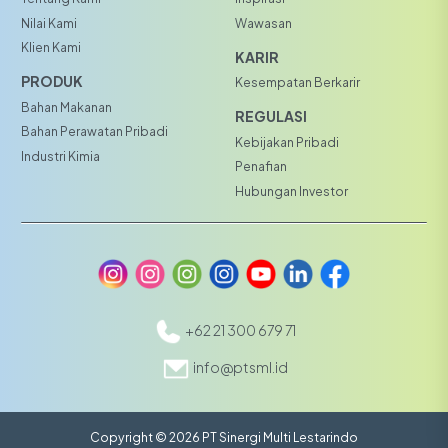
Nilai Kami
Wawasan
Klien Kami
KARIR
PRODUK
Kesempatan Berkarir
Bahan Makanan
REGULASI
Bahan Perawatan Pribadi
Kebijakan Pribadi
Industri Kimia
Penafian
Hubungan Investor
+62 21 300 679 71
info@ptsml.id
Copyright © 2026 PT Sinergi Multi Lestarindo