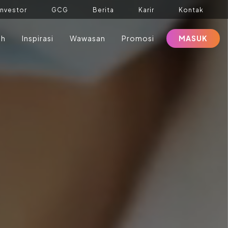
Investor
GCG
Berita
Karir
Kontak
ah
Inspirasi
Wawasan
Promosi
MASUK